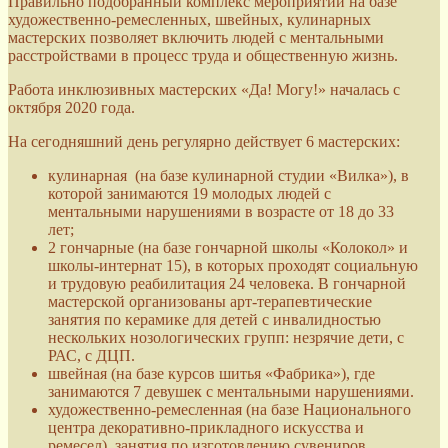
Правильно подобранный комплекс мероприятий на базе
художественно-ремесленных, швейных, кулинарных
мастерских позволяет включить людей с ментальными
расстройствами в процесс труда и общественную жизнь.
Работа инклюзивных мастерских «Да! Могу!» началась с
октября 2020 года.
На сегодняшний день регулярно действует 6 мастерских:
кулинарная (на базе кулинарной студии «Вилка»), в
которой занимаются 19 молодых людей с
ментальными нарушениями в возрасте от 18 до 33
лет;
2 гончарные (на базе гончарной школы «Колокол» и
школы-интернат 15), в которых проходят социальную
и трудовую реабилитация 24 человека. В гончарной
мастерской организованы арт-терапевтические
занятия по керамике для детей с инвалидностью
нескольких нозологических групп: незрячие дети, с
РАС, с ДЦП.
швейная (на базе курсов шитья «Фабрика»), где
занимаются 7 девушек с ментальными нарушениями.
художественно-ремесленная (на базе Национального
центра декоративно-прикладного искусства и
ремесел), занятия по изготовлению сувениров